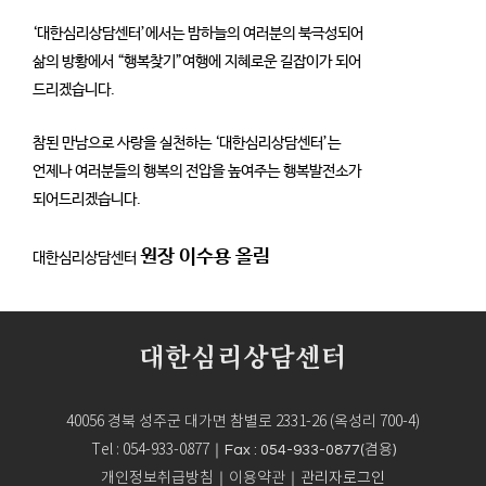
‘대한심리상담센터’에서는 밤하늘의 여러분의 북극성되어
삶의 방황에서 “행복찾기”여행에 지혜로운
길잡이가 되어
드리겠습니다.
참된 만남으로 사랑을 실천하는 ‘대한심리상담센터’는
언제나 여러분들의 행복의 전압을 높여주는
행복발전소가
되어드리겠습니다.
원장 이수용 올림
대한심리상담센터
대한심리상담센터
40056 경북 성주군 대가면 참별로 2331-26 (옥성리 700-4)
Tel : 054-933-0877
｜Fax : 054-933-0877(겸용)
개인정보취급방침
이용약관
｜
｜
관리자로그인